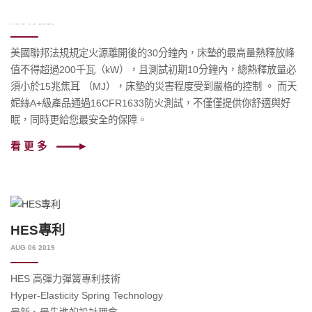
FR1633防火測試
AUG 06 2019
美國聯邦法規規定火源離開後的30分鐘內，床墊的最高量熱釋放峰
值不得超過200千瓦（kW），且測試初期10分鐘內，總熱釋放量必
須小於15兆焦耳 （MJ），床墊的災害程度受到嚴格的控制 。 而天
妮絲A+級產品通過16CFR1633防火測試，不僅僅提供你舒適與好
眠，同時更給您最安全的保障。
看更多
HES專利
AUG 06 2019
HES 高彈力彈簧專利技術
Hyper-Elasticity Spring Technology
最新、最先進的設計理念