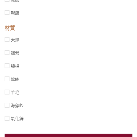
親膚
材質
天絲
嫘縈
純棉
蠶絲
羊毛
海藻紗
氧化鋅