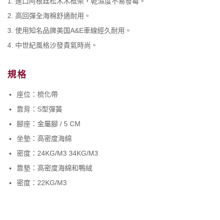
進口阿根廷松木木框架，乾濕度不易發霉。
高回彈全海棉舒適耐用。
使用知名品牌美国A&E車線經久耐用。
中世紀風格沙發貴氣時尚。
規格
座位：梳化帶
靠背：S型彈簧
腳座：金屬腳 / 5 CM
坐墊：高密度海綿
密度：24KG/M3 34KG/M3
靠墊：高密度海綿和鴨絨
密度：22KG/M3